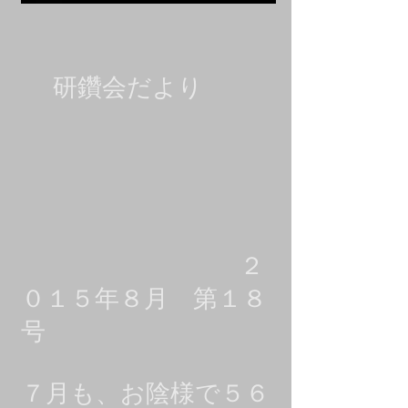
研鑽会だより
２
０１５年８月 第１８
号
７月も、お陰様で５６