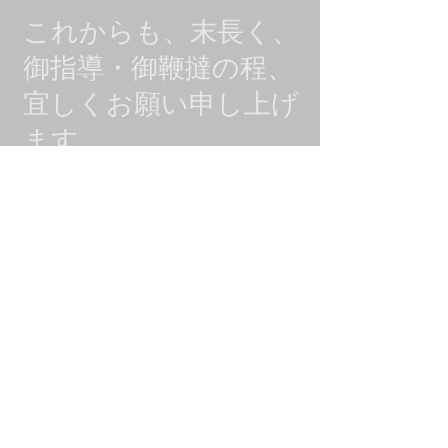
これからも、末長く、
御指導・御鞭撻の程、
宜しくお願い申し上げ
ます。
合気研鑽
会 代表 宮島 高明