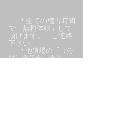
＊全ての稽古時間
で「無料体験」して
頂けます。 ご連絡
下さい。
＊他道場の「（公
財）合気会 会員」
の方々も稽古に参加
して頂けます。