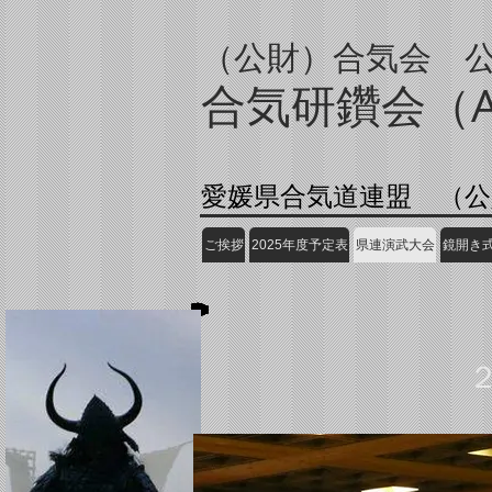
（公財）合気会 
合気研鑽会（AIK
愛媛県合気道連盟 （公
ご挨拶
2025年度予定表
県連演武大会
鏡開き式