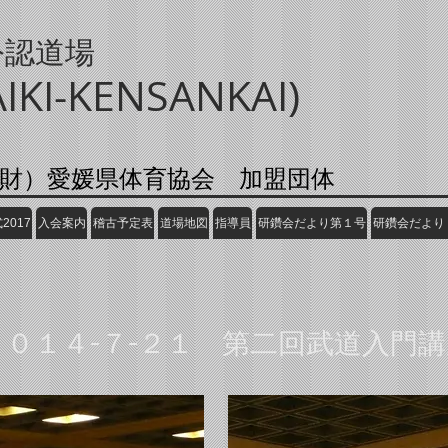
公認道場
I-KENSANKAI)
財）
愛媛県体育協会 加盟団体
2017
入会案内
稽古予定表
道場地図
指導員
研鑽会だより第１号
研鑽会だより
２０１４-７-２１ 第二回武道入門講