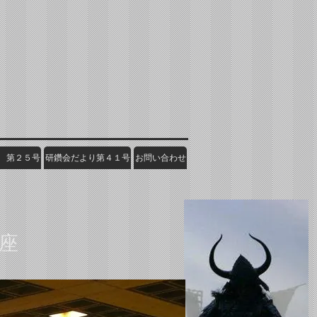
 第２５号
研鑽会だより第４１号
お問い合わせ
座